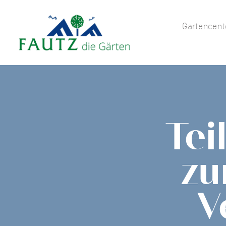
Gartencent
Tei
zu
V