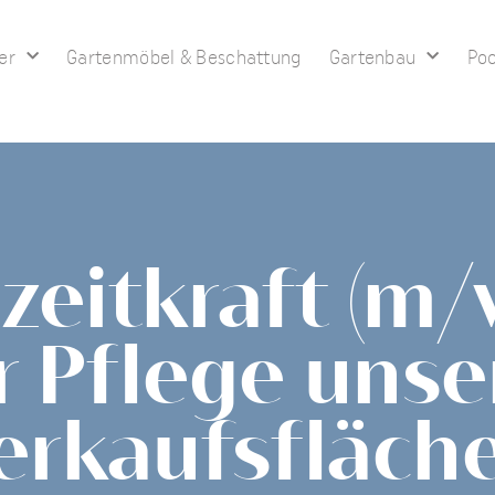
er
Gartenmöbel & Beschattung
Gartenbau
Poo
lzeitkraft (m/
r Pflege unse
erkaufsfläch