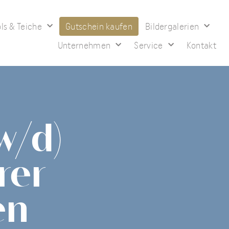
ls & Teiche
Gutschein kaufen
Bildergalerien
Unternehmen
Service
Kontakt
w/d)
rer
en